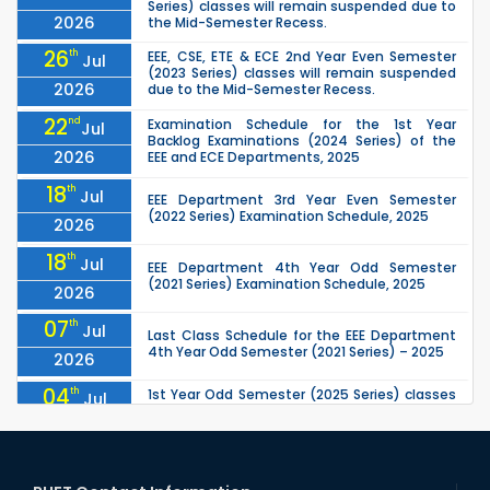
Series) classes will remain suspended due to
2026
the Mid-Semester Recess.
26
th
EEE, CSE, ETE & ECE 2nd Year Even Semester
Jul
(2023 Series) classes will remain suspended
2026
due to the Mid-Semester Recess.
22
nd
Examination Schedule for the 1st Year
Jul
Backlog Examinations (2024 Series) of the
2026
EEE and ECE Departments, 2025
18
th
Jul
EEE Department 3rd Year Even Semester
(2022 Series) Examination Schedule, 2025
2026
18
th
Jul
EEE Department 4th Year Odd Semester
(2021 Series) Examination Schedule, 2025
2026
07
th
Jul
Last Class Schedule for the EEE Department
4th Year Odd Semester (2021 Series) – 2025
2026
04
th
1st Year Odd Semester (2025 Series) classes
Jul
of the EEE, CSE, ETE & ECE Departments will
2026
remain closed due to the Mid-Sem...
13
th
Class Schedule for the 2nd Year Odd
Jun
Semester (2024 Series) of EEE, CSE and ECE