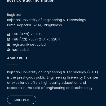
RUET Contact Information
2026
Departments, 2026
13
th
Class Schedule for the 2nd Year Even
Jun
Semester (2023 Series) of EEE, CSE, ETE, and
Registrar
2026
ECE Departments, 20
Rajshahi University of Engineering & Technology
09
th
Examination Schedule for the 3rd Year Odd
Jun
Kazla, Rajshahi-6204, Bangladesh.
Semester of the EEE Department (2022
2026
Series), 2025.
+88 (0721) 750105
+88 (721) 750742-3, 751320-1
registrar@ruet.ac.bd
ruet.ac.bd
About RUET
Rajshahi University of Engineering & Technology (RUET)
is the prestigious public Engineering University & center
of excellence offers high quality education and
research in the field of engineering and technology.
More Info