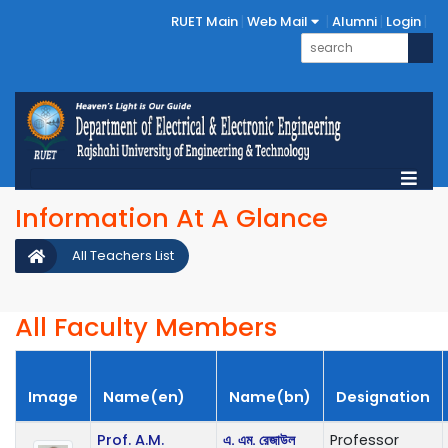
RUET Main
Web Mail
Alumni
Login
Information At A Glance
All Teachers List
All Faculty Members
Image
Name(en)
Name(bn)
Designation
Prof. A.M.
এ. এম. রেজাউল
Professor