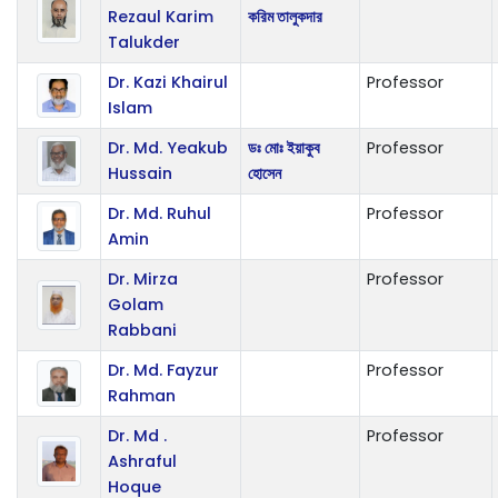
Rezaul Karim
করিম তালুকদার
Talukder
Dr. Kazi Khairul
Professor
Islam
Dr. Md. Yeakub
ডঃ মোঃ ইয়াকুব
Professor
Hussain
হোসেন
Dr. Md. Ruhul
Professor
Amin
Dr. Mirza
Professor
Golam
Rabbani
Dr. Md. Fayzur
Professor
Rahman
Dr. Md .
Professor
Ashraful
Hoque